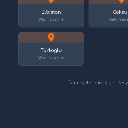
Elbistan
Göksu
Web Tasarım
Web Tasa
Türkoğlu
Web Tasarım
Tüm ilçelerimizde profesyo