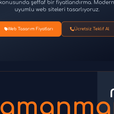
tı konusunda şeffaf bir fiyatlandırma. Moder
uyumlu web siteleri tasarlıyoruz.
Web Tasarım Fiyatları
Ücretsiz Teklif Al