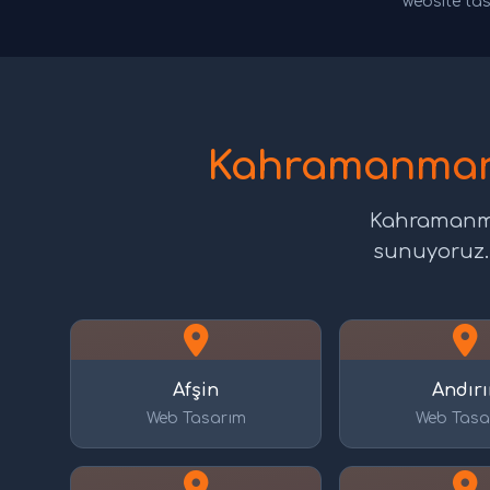
website tas
Kahramanmara
Kahramanmar
sunuyoruz. A
Afşin
Andırı
Web Tasarım
Web Tasa