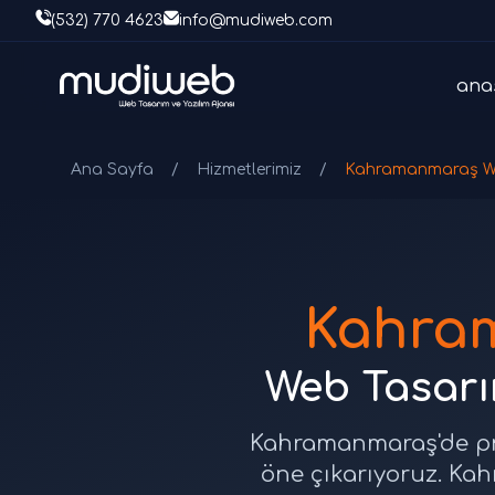
(532) 770 4623
info@mudiweb.com
ana
Ana Sayfa
/
Hizmetlerimiz
/
Kahramanmaraş W
Kahra
Web Tasarım
Kahramanmaraş'de prof
öne çıkarıyoruz. Kah