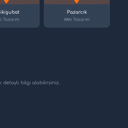
ikişubat
Pazarcık
b Tasarım
Web Tasarım
etaylı bilgi alabilirsiniz.