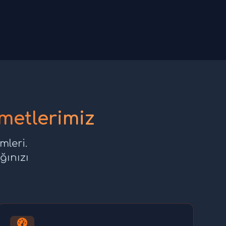
etlerimiz
leri.
ğınızı