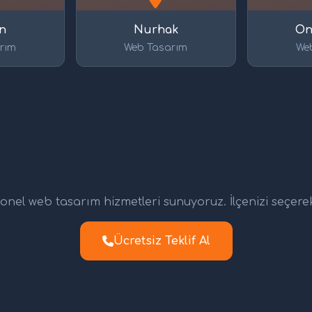
n
Nurhak
On
rım
Web Tasarım
We
nel web tasarım hizmetleri sunuyoruz. İlçenizi seçerek d
Ücretsiz Teklif Al