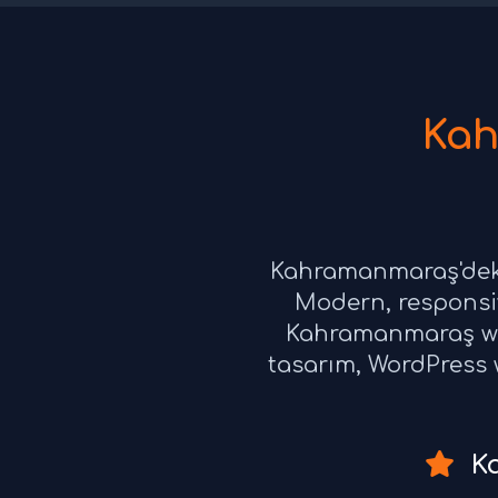
Kah
Kahramanmaraş'deki 
Modern, responsiv
Kahramanmaraş web
tasarım, WordPress w
Ka