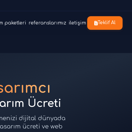
m paketleri
referanslarımız
iletişim
Teklif Al
arımcı
sarım Ücreti
menizi dijital dünyada
tasarım ücreti ve web