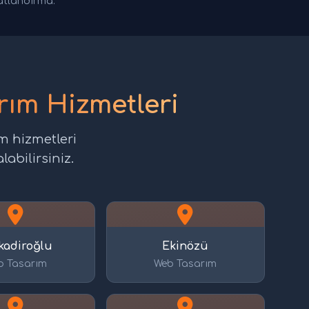
yatlandırma.
ım Hizmetleri
m hizmetleri
labilirsiniz.
kadiroğlu
Ekinözü
b Tasarım
Web Tasarım