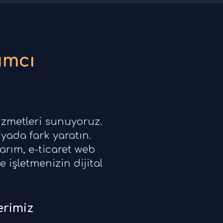
ımcı
izmetleri sunuyoruz.
yada fark yaratın.
rım, e-ticaret web
 işletmenizin dijital
rimiz