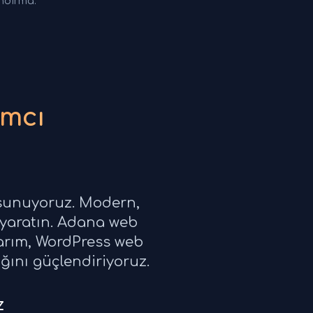
andırma.
ımcı
 sunuyoruz. Modern,
 yaratın. Adana web
sarım, WordPress web
ığını güçlendiriyoruz.
z