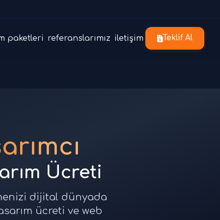
m paketleri
referanslarımız
iletişim
Teklif Al
sarımcı
sarım Ücreti
menizi dijital dünyada
tasarım ücreti ve web