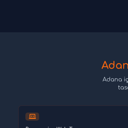
Adan
Adana iç
tas