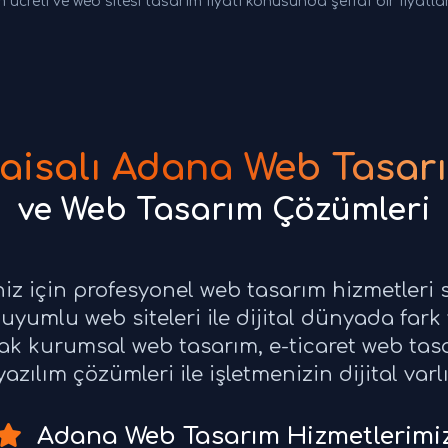
 ücreti ve web sitesi tasarım fiyatı konusunda şeffaf bir fiyatl
aisalı Adana Web Tasar
ve Web Tasarım Çözümleri
niz için profesyonel web tasarım hizmetleri
uyumlu web siteleri ile dijital dünyada fark
rak kurumsal web tasarım, e-ticaret web ta
azılım çözümleri ile işletmenizin dijital varl
Adana Web Tasarım Hizmetlerimi