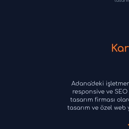
tasarım
Kar
Adana'deki işletme
responsive ve SEO 
tasarım firması ola
tasarım ve özel web y