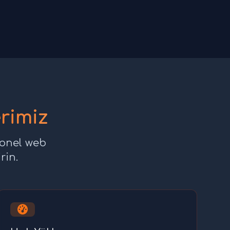
rimiz
yonel web
rin.