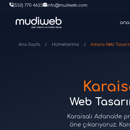
(532) 770 4623
info@mudiweb.com
ana
Ana Sayfa
/
Hizmetlerimiz
/
Adana Web Tasarı
Karais
Web Tasarım
Karaisalı Adana'de pr
öne çıkarıyoruz. Kar