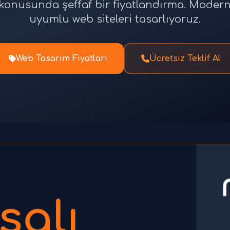
tı konusunda şeffaf bir fiyatlandırma. Moder
uyumlu web siteleri tasarlıyoruz.
Web Tasarım Fiyatları
Ücretsiz Teklif Al