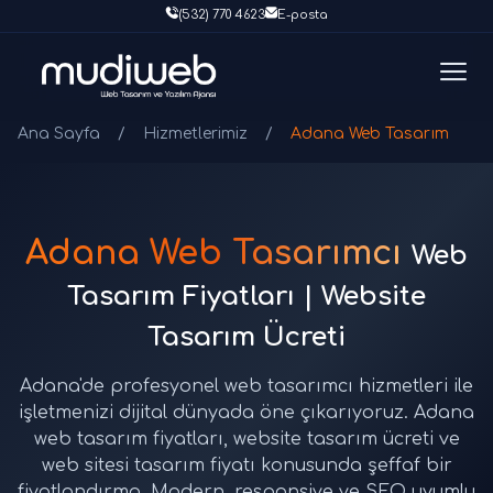
(532) 770 4623
E-posta
Ana Sayfa
/
Hizmetlerimiz
/
Adana Web Tasarım
Adana Web Tasarımcı
Web
Tasarım Fiyatları | Website
Tasarım Ücreti
Adana'de profesyonel web tasarımcı hizmetleri ile
işletmenizi dijital dünyada öne çıkarıyoruz. Adana
web tasarım fiyatları, website tasarım ücreti ve
web sitesi tasarım fiyatı konusunda şeffaf bir
fiyatlandırma. Modern, responsive ve SEO uyumlu