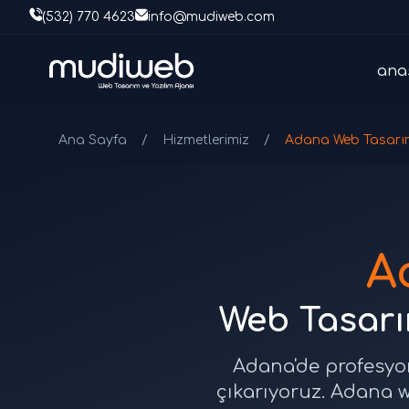
(532) 770 4623
info@mudiweb.com
ana
Ana Sayfa
/
Hizmetlerimiz
/
Adana Web Tasarı
A
Web Tasarım
Adana'de profesyon
çıkarıyoruz. Adana w