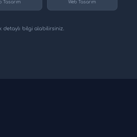
b Tasarım
Web Tasarım
etaylı bilgi alabilirsiniz.