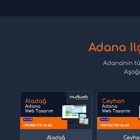
Adana İl
Adana'nin tü
Aşağı
Aladağ
Ceyha