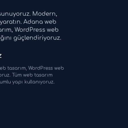
 sunuyoruz. Modern,
 yaratın. Adana web
sarım, WordPress web
ığını güçlendiriyoruz.
z
web tasarım, WordPress web
yoruz. Tüm web tasarım
umlu yapı kullanıyoruz.