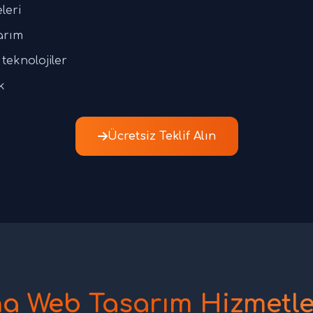
leri
arım
teknolojiler
k
Ücretsiz Teklif Alın
a Web Tasarım Hizmetle