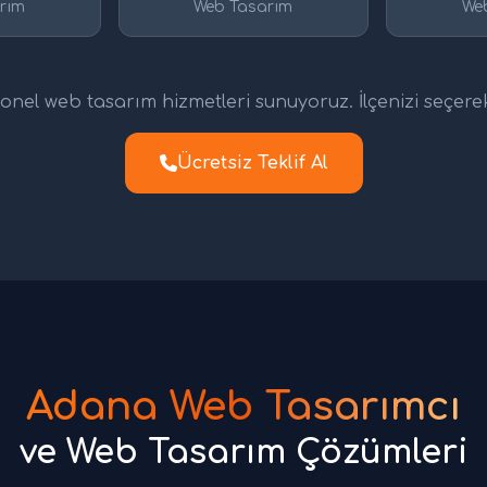
rım
Web Tasarım
We
nel web tasarım hizmetleri sunuyoruz. İlçenizi seçerek d
Ücretsiz Teklif Al
Adana Web Tasarımcı
ve Web Tasarım Çözümleri