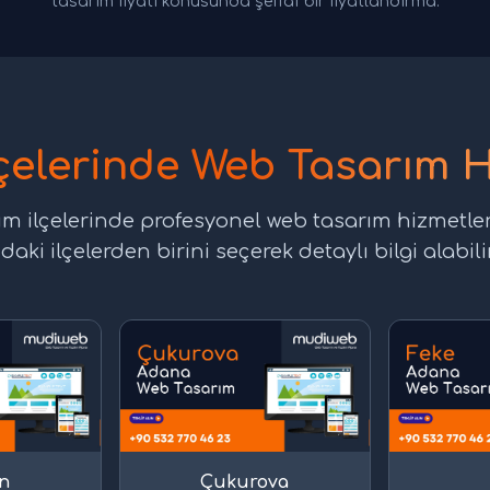
tasarım fiyatı konusunda şeffaf bir fiyatlandırma.
çelerinde Web Tasarım H
m ilçelerinde profesyonel web tasarım hizmetle
daki ilçelerden birini seçerek detaylı bilgi alabilir
n
Çukurova