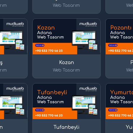
rım
Web Tasarım
We
ş
Kozan
rım
Web Tasarım
We
n
Tufanbeyli
Yu