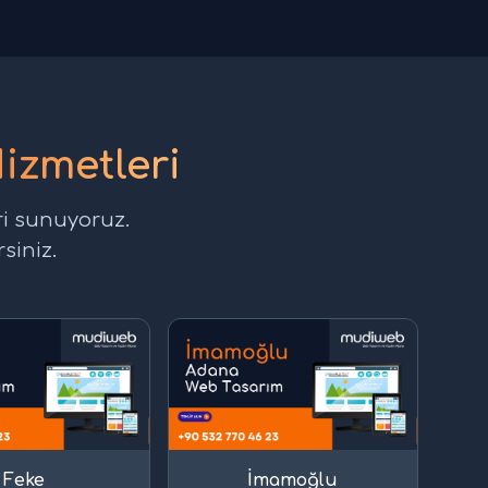
izmetleri
ri sunuyoruz.
siniz.
Feke
İmamoğlu