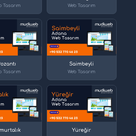
b Tasarım
Web Tasarım
Pozantı
Saimbeyli
b Tasarım
Web Tasarım
murtalık
Yüreğir