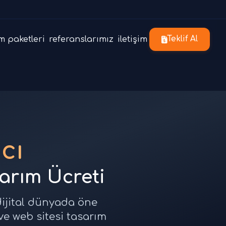
m paketleri
referanslarımız
iletişim
Teklif Al
cı
sarım Ücreti
dijital dünyada öne
ve web sitesi tasarım