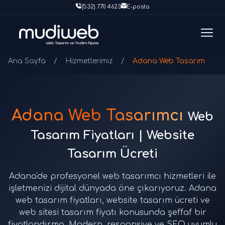
(532) 770 4623
E-posta
Ana Sayfa
/
Hizmetlerimiz
/
Adana Web Tasarım
Adana Web Tasarımcı
Web
Tasarım Fiyatları | Website
Tasarım Ücreti
Adana'de profesyonel web tasarımcı hizmetleri ile
işletmenizi dijital dünyada öne çıkarıyoruz. Adana
web tasarım fiyatları, website tasarım ücreti ve
web sitesi tasarım fiyatı konusunda şeffaf bir
fiyatlandırma. Modern, responsive ve SEO uyumlu