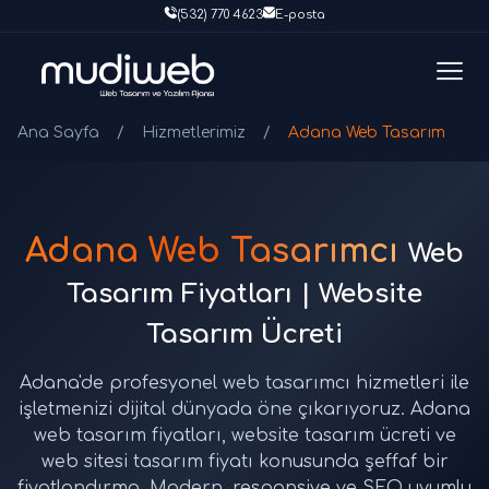
(532) 770 4623
E-posta
Ana Sayfa
/
Hizmetlerimiz
/
Adana Web Tasarım
Adana Web Tasarımcı
Web
Tasarım Fiyatları | Website
Tasarım Ücreti
Adana'de profesyonel web tasarımcı hizmetleri ile
işletmenizi dijital dünyada öne çıkarıyoruz. Adana
web tasarım fiyatları, website tasarım ücreti ve
web sitesi tasarım fiyatı konusunda şeffaf bir
fiyatlandırma. Modern, responsive ve SEO uyumlu