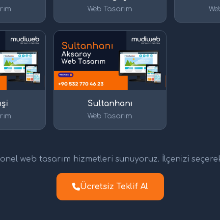
rım
Web Tasarım
We
şi
Sultanhanı
rım
Web Tasarım
nel web tasarım hizmetleri sunuyoruz. İlçenizi seçerek d
Ücretsiz Teklif Al