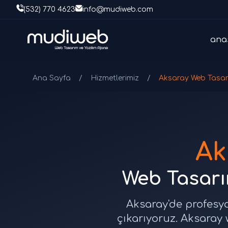
(532) 770 4623
info@mudiweb.com
ana
Ana Sayfa
/
Hizmetlerimiz
/
Aksaray Web Tasa
Ak
Web Tasarım
Aksaray'de profesyo
çıkarıyoruz. Aksaray 