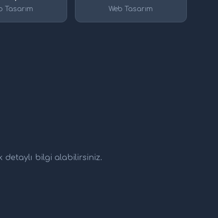
b Tasarım
Web Tasarım
etaylı bilgi alabilirsiniz.