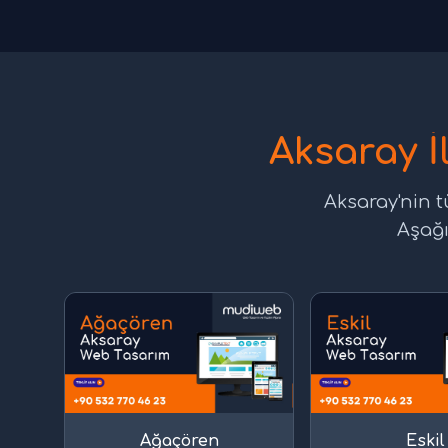
Aksaray İ
Aksaray'nin t
Aşağı
Ağaçören
Eskil