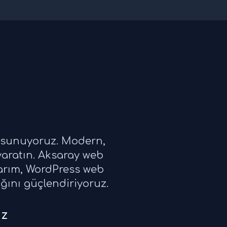
i sunuyoruz. Modern,
yaratın. Aksaray web
sarım, WordPress web
ığını güçlendiriyoruz.
iz