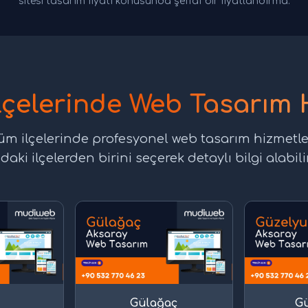
sitesi tasarım fiyatı konusunda şeffaf bir fiyatlandırma.
lçelerinde Web Tasarım 
üm ilçelerinde profesyonel web tasarım hizmetl
daki ilçelerden birini seçerek detaylı bilgi alabilir
Gülağaç
Gü