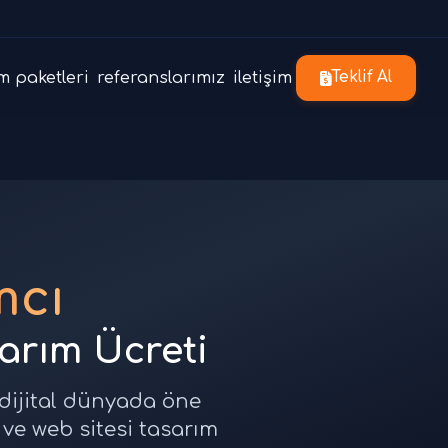
m paketleri
referanslarımız
iletişim
Teklif Al
mcı
sarım Ücreti
 dijital dünyada öne
 ve web sitesi tasarım