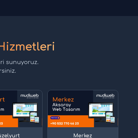
Hizmetleri
eri sunuyoruz.
siniz.
zelyurt
Merkez