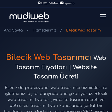
(532) 770 4623
E-posta
Ana Sayfa
/
Hizmetlerimiz
/
Bilecik Web Tasarım
Bilecik Web Tasarımcı
Web
Tasarım Fiyatları | Website
Tasarım Ücreti
Bilecik'de profesyonel web tasarımcı hizmetleri ile
işletmenizi dijital dünyada öne çıkarıyoruz. Bilecik
web tasarım fiyatları, website tasarım ücreti ve
web sitesi tasarım fiyatı konusunda şeffaf bir
fiyatlandırma. Modern, responsive ve SEO uyumlu