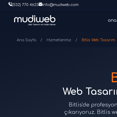
(532) 770 4623
info@mudiweb.com
ana
Ana Sayfa
/
Hizmetlerimiz
/
Bitlis Web Tasarım
B
Web Tasarım
Bitlis'de profesyo
çıkarıyoruz. Bitlis 