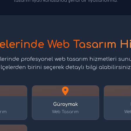
tasarım fiyatı konusunda şeffaf bir fiyatlandırma.
lçelerinde Web Tasarım H
lçelerinde profesyonel web tasarım hizmetleri sun
ilçelerden birini seçerek detaylı bilgi alabilirsiniz
Güroymak
rım
Web Tasarım
We