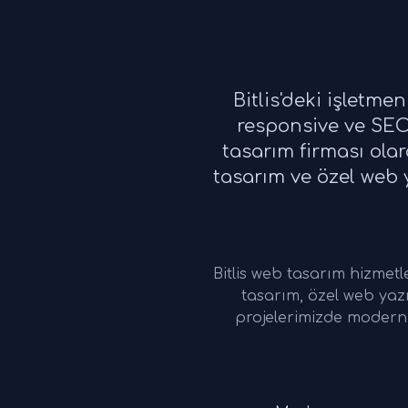
Bitlis'deki işletm
responsive ve SEO 
tasarım firması ola
tasarım ve özel web y
Bitlis web tasarım hizme
tasarım, özel web yaz
projelerimizde modern 