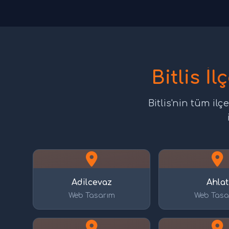
Bitlis İ
Bitlis'nin tüm i
Adilcevaz
Ahlat
Web Tasarım
Web Tasa