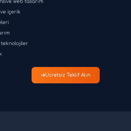
nsive web tasarım
ve içerik
leri
arım
teknolojiler
k
Ücretsiz Teklif Alın