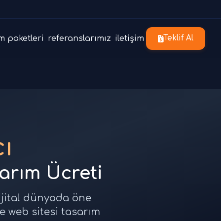
m paketleri
referanslarımız
iletişim
Teklif Al
cı
sarım Ücreti
dijital dünyada öne
ve web sitesi tasarım