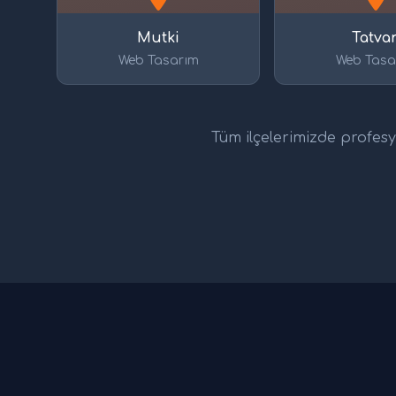
Mutki
Tatva
Web Tasarım
Web Tasa
Tüm ilçelerimizde profesyo