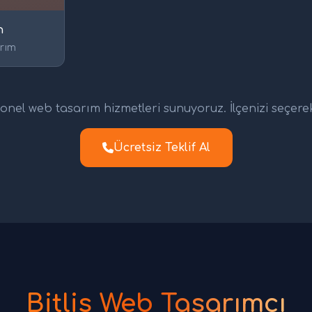
n
rım
nel web tasarım hizmetleri sunuyoruz. İlçenizi seçerek d
Ücretsiz Teklif Al
Bitlis Web Tasarımcı