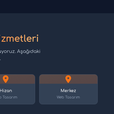
izmetleri
uyoruz. Aşağıdaki
.
Hizan
Merkez
b Tasarım
Web Tasarım