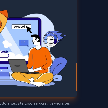
tları, website tasarım ücreti ve web sitesi