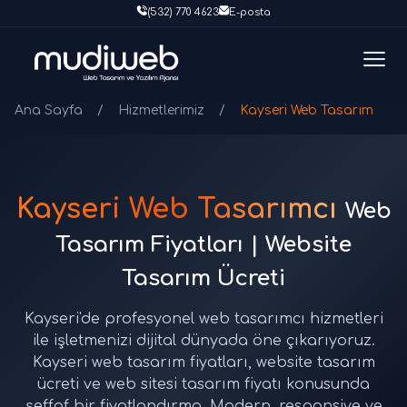
(532) 770 4623
E-posta
Ana Sayfa
/
Hizmetlerimiz
/
Kayseri Web Tasarım
Kayseri Web Tasarımcı
Web
Tasarım Fiyatları | Website
Tasarım Ücreti
Kayseri'de profesyonel web tasarımcı hizmetleri
ile işletmenizi dijital dünyada öne çıkarıyoruz.
Kayseri web tasarım fiyatları, website tasarım
ücreti ve web sitesi tasarım fiyatı konusunda
şeffaf bir fiyatlandırma. Modern, responsive ve