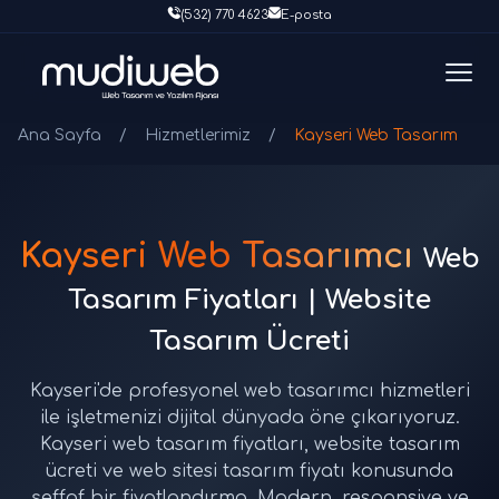
(532) 770 4623
E-posta
Ana Sayfa
/
Hizmetlerimiz
/
Kayseri Web Tasarım
Kayseri Web Tasarımcı
Web
Tasarım Fiyatları | Website
Tasarım Ücreti
Kayseri'de profesyonel web tasarımcı hizmetleri
ile işletmenizi dijital dünyada öne çıkarıyoruz.
Kayseri web tasarım fiyatları, website tasarım
ücreti ve web sitesi tasarım fiyatı konusunda
şeffaf bir fiyatlandırma. Modern, responsive ve