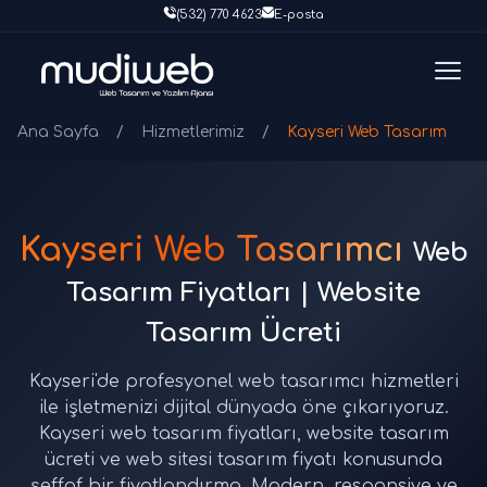
(532) 770 4623
E-posta
Ana Sayfa
/
Hizmetlerimiz
/
Kayseri Web Tasarım
Kayseri Web Tasarımcı
Web
Tasarım Fiyatları | Website
Tasarım Ücreti
Kayseri'de profesyonel web tasarımcı hizmetleri
ile işletmenizi dijital dünyada öne çıkarıyoruz.
Kayseri web tasarım fiyatları, website tasarım
ücreti ve web sitesi tasarım fiyatı konusunda
şeffaf bir fiyatlandırma. Modern, responsive ve