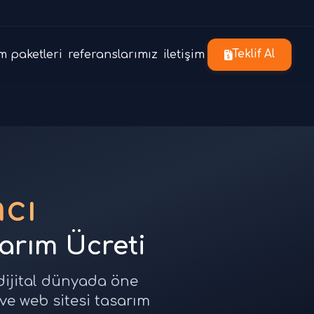
m paketleri
referanslarımız
iletişim
Teklif Al
cı
sarım Ücreti
 dijital dünyada öne
 ve web sitesi tasarım