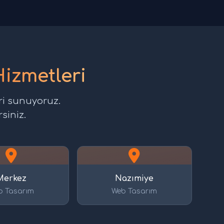
Hizmetleri
ri sunuyoruz.
siniz.
Merkez
Nazımiye
b Tasarım
Web Tasarım