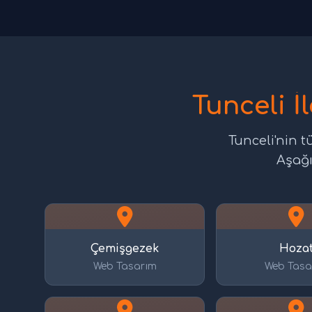
Tunceli İ
Tunceli'nin 
Aşağı
Çemişgezek
Hoza
Web Tasarım
Web Tasa