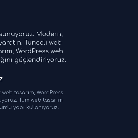
i sunuyoruz. Modern,
yaratın. Tunceli web
sarım, WordPress web
ığını güçlendiriyoruz.
z
t web tasarım, WordPress
nuyoruz. Tüm web tasarım
umlu yapı kullanıyoruz.