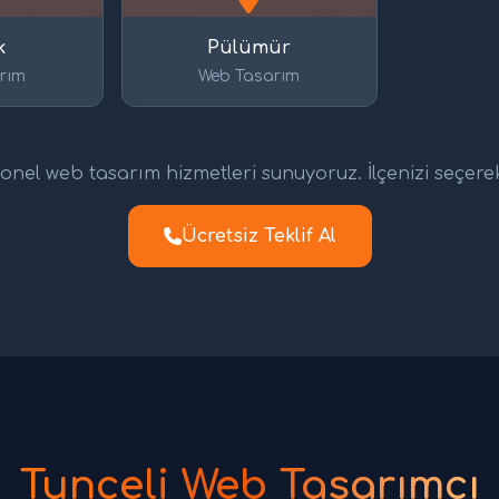
k
Pülümür
rım
Web Tasarım
nel web tasarım hizmetleri sunuyoruz. İlçenizi seçerek d
Ücretsiz Teklif Al
Tunceli Web Tasarımcı