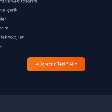
nsive web tasarım
ve içerik
leri
arım
teknolojiler
k
Ücretsiz Teklif Alın