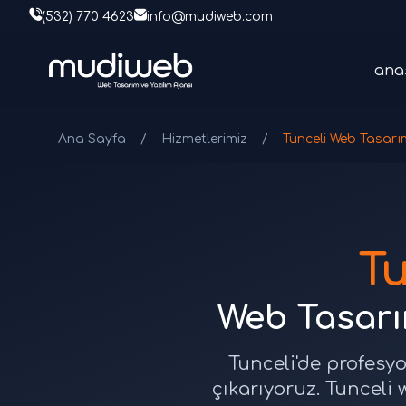
(532) 770 4623
info@mudiweb.com
ana
Ana Sayfa
/
Hizmetlerimiz
/
Tunceli Web Tasarı
T
Web Tasarım
Tunceli'de profesyo
çıkarıyoruz. Tunceli 