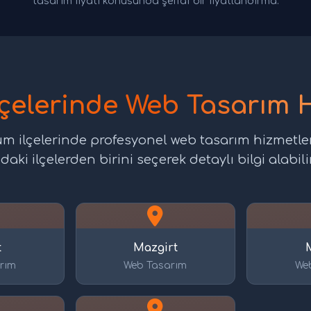
tasarım fiyatı konusunda şeffaf bir fiyatlandırma.
lçelerinde Web Tasarım 
tüm ilçelerinde profesyonel web tasarım hizmetle
daki ilçelerden birini seçerek detaylı bilgi alabilir
t
Mazgirt
rım
Web Tasarım
We