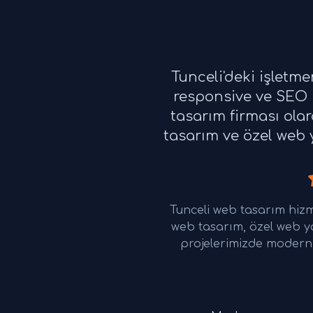
Tunceli'deki işletm
responsive ve SEO u
tasarım firması ola
tasarım ve özel web y
Tunceli web tasarım hiz
web tasarım, özel web y
projelerimizde modern 