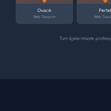
Ovacık
Perte
Web Tasarım
Web Tasa
Tüm ilçelerimizde profesyo