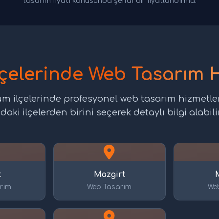
tasarım fiyatı konusunda şeffaf bir fiyatlandırma.
lçelerinde Web Tasarım 
tüm ilçelerinde profesyonel web tasarım hizmetle
daki ilçelerden birini seçerek detaylı bilgi alabilir
t
Mazgirt
rım
Web Tasarım
We