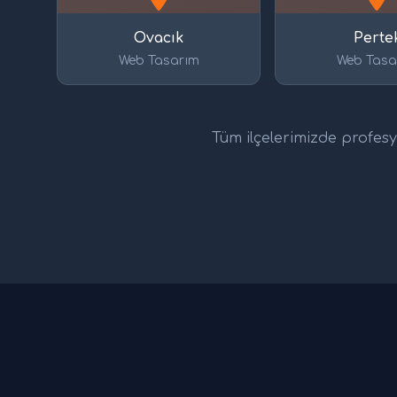
Ovacık
Perte
Web Tasarım
Web Tasa
Tüm ilçelerimizde profesyo