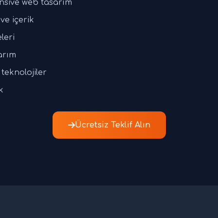
nsive web tasarım
ve içerik
leri
arım
teknolojiler
k
Ücretsiz Teklif Alın