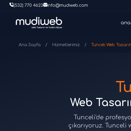
(532) 770 4623
info@mudiweb.com
ana
Ana Sayfa
/
Hizmetlerimiz
/
Tunceli Web Tasarı
T
Web Tasarım
Tunceli'de profesyo
çıkarıyoruz. Tunceli 