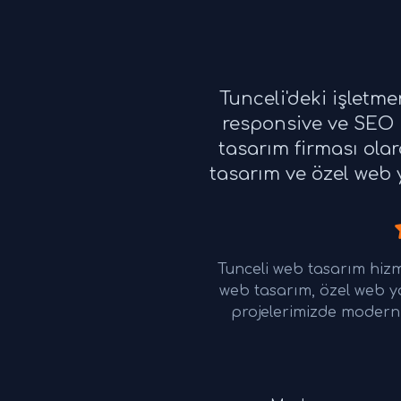
Tunceli'deki işletm
responsive ve SEO u
tasarım firması ola
tasarım ve özel web y
Tunceli web tasarım hiz
web tasarım, özel web y
projelerimizde modern 