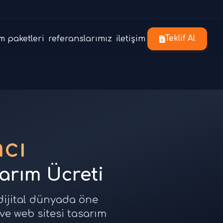
m paketleri
referanslarımız
iletişim
Teklif Al
cı
sarım Ücreti
 dijital dünyada öne
 ve web sitesi tasarım