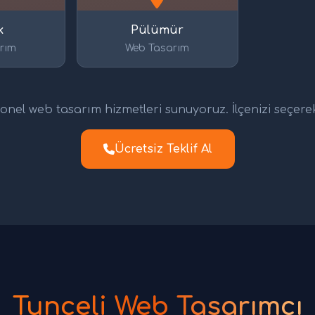
k
Pülümür
rım
Web Tasarım
nel web tasarım hizmetleri sunuyoruz. İlçenizi seçerek d
Ücretsiz Teklif Al
Tunceli Web Tasarımcı