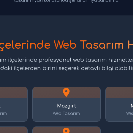
tasarım fiyatı konusunda şeffaf bir fiyatlandırma.
lçelerinde Web Tasarım 
tüm ilçelerinde profesyonel web tasarım hizmetle
daki ilçelerden birini seçerek detaylı bilgi alabilir
t
Mazgirt
rım
Web Tasarım
We