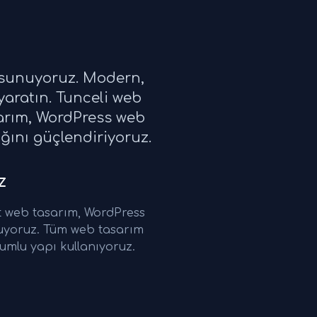
i sunuyoruz. Modern,
yaratın. Tunceli web
sarım, WordPress web
ığını güçlendiriyoruz.
z
t web tasarım, WordPress
nuyoruz. Tüm web tasarım
umlu yapı kullanıyoruz.