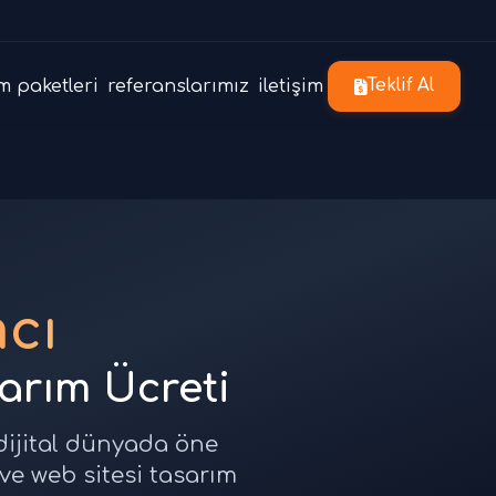
m paketleri
referanslarımız
iletişim
Teklif Al
cı
sarım Ücreti
 dijital dünyada öne
 ve web sitesi tasarım