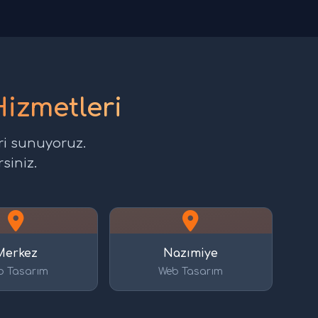
Hizmetleri
ri sunuyoruz.
siniz.
Merkez
Nazımiye
b Tasarım
Web Tasarım