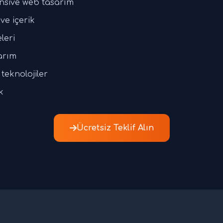
nsive web tasarım
ve içerik
leri
arım
teknolojiler
k
Ücretsiz Teklif Alın