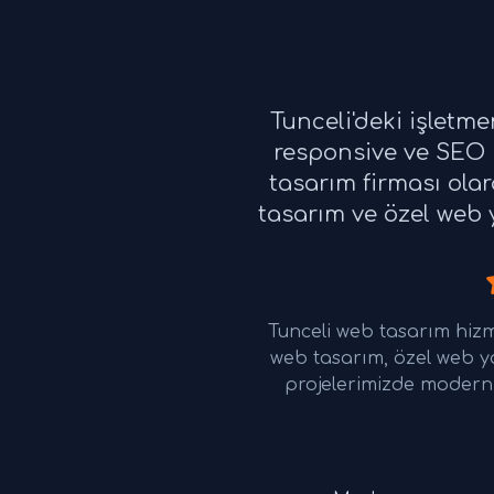
Tunceli'deki işletm
responsive ve SEO u
tasarım firması ola
tasarım ve özel web y
Tunceli web tasarım hiz
web tasarım, özel web y
projelerimizde modern 