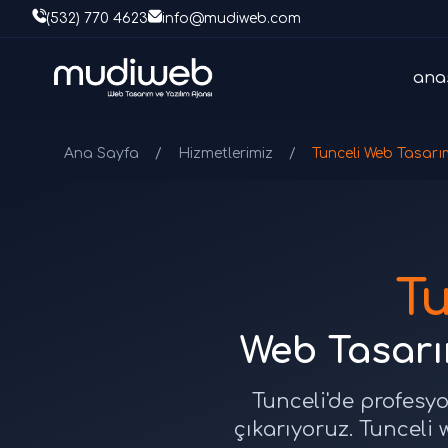
(532) 770 4623
info@mudiweb.com
ana
Ana Sayfa
/
Hizmetlerimiz
/
Tunceli Web Tasarı
T
Web Tasarım
Tunceli'de profesyo
çıkarıyoruz. Tunceli 