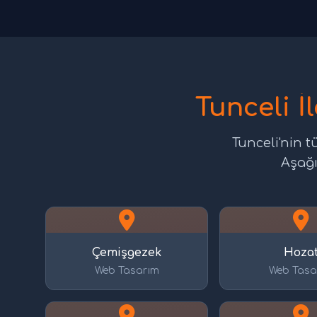
Tunceli İ
Tunceli'nin 
Aşağı
Çemişgezek
Hoza
Web Tasarım
Web Tasa