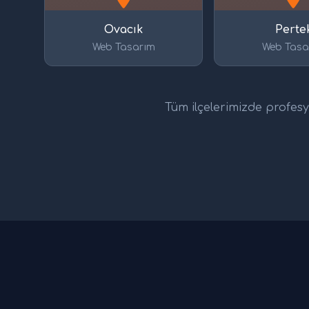
Ovacık
Perte
Web Tasarım
Web Tasa
Tüm ilçelerimizde profesyo